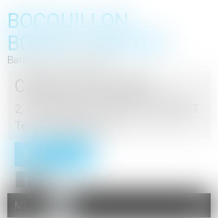
BOCQUILLON
BOESCH GROMEK
Barreau de Haute Marne
Cabinet d'avocats
2, rue du Palais - 52000 CHAUMONT
Tel : 03 25 03 05 62
Contact
MENU
Ouvrir
le