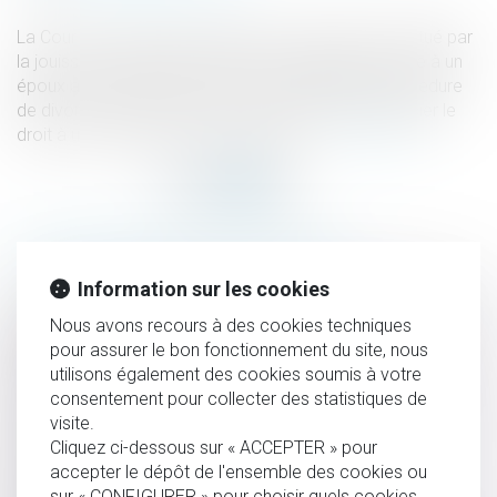
La Cour de cassation rappelle que l’avantage constitué par
la jouissance gratuite du domicile conjugal accordée à un
époux au titre du devoir de secours pendant la procédure
de divorce ne peut être pris en compte pour apprécier le
droit à une prestation compensatoire...
Lire la suite
HISTORIQUE
Information sur les cookies
Depuis le 1er janvier 2023, le recouvrement des pensions
Nous avons recours à des cookies techniques
alimentaires par l’ARIPA est généralisé à l’ensemble des
pour assurer le bon fonctionnement du site, nous
séparations et divorces
utilisons également des cookies soumis à votre
Prestation compensatoire : juste équilibre et protection
consentement pour collecter des statistiques de
visite.
des biens du débiteur
Cliquez ci-dessous sur « ACCEPTER » pour
Transfert, en cours de procédure, de la résidence
accepter le dépôt de l'ensemble des cookies ou
habituelle de l’enfant vers un État tiers : quelle juridiction
sur « CONFIGURER » pour choisir quels cookies