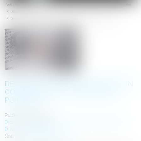
Vous êtes ici :
Accueil
Droit de la famille, des personnes et de leur patrimoine
menu
Divorce et séparation
Devoir de secours et prestation compensatoire : l’absence de porosité
DEVOIR DE SECOURS ET PRESTATION
COMPENSATOIRE : L’ABSENCE DE
POROSITÉ
Publié le :
01/06/2022
Droit de la famille, des personnes et de leur patrimoine
/
Divorce et séparation
Source :
actu.dalloz-etudiant.fr