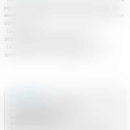
juge à l’épouse au titre du devoir de secours ne doit pas
être pris en considération dans l’évaluation de la prestation
compensatoire
La pension alimentaire versée à l'étranger est
déductible si l'état de besoin est établi
Le service public des pensions alimentaires devient
systématique pour tous les parents séparés
<<
<
1
2
3
4
5
6
7
...
>
>>
COORDONNÉES
2, rue du Palais - 52000 CHAUMONT
Tel : 03 25 03 05 62 - Fax : 03 25 32 09 10
HORAIRES D'OUVERTURE
8H00 - 12H00 / 13H30 - 17H30
du lundi au vendredi mais vendredi fermeture 16H30