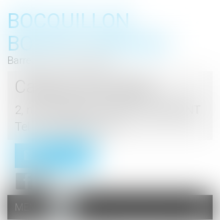
BOCQUILLON
BOESCH GROMEK
Barreau de Haute Marne
Cabinet d'avocats
2, rue du Palais - 52000 CHAUMONT
Tel : 03 25 03 05 62
Contact
MENU
Ouvrir
le