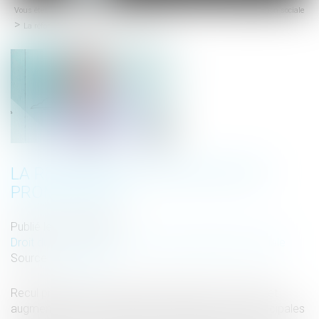
Vous êtes ici :
Accueil
Droit du travail - Salariés
Droit de la protection sociale
menu
La réforme des retraites est promulguée
LA RÉFORME DES RETRAITES EST
PROMULGUÉE
Publié le :
26/04/2023
Droit du travail - Salariés
/
Droit de la protection sociale
Source :
www.efl.fr
Recul progressif de l’âge légal de départ en retraite et
augmentation de la durée de cotisation sont les principales