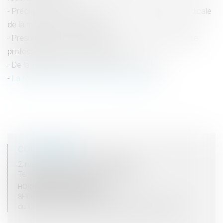
Précisions sur la date de première constatation médicale
de la maladie professionnelle
Prescription du délai de prise en charge de la maladie
professionnelle : derniers rappels
De la jurisprudence liée aux arrêts de travail
La réforme des retraites est promulguée
<<
<
1
2
3
4
5
6
>
>>
COORDONNÉES
2, rue du Palais - 52000 CHAUMONT
Tel : 03 25 03 05 62 - Fax : 03 25 32 09 10
HORAIRES D'OUVERTURE
8H00 - 12H00 / 13H30 - 17H30
du lundi au vendredi mais vendredi fermeture 16H30