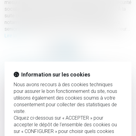
mesures de la loi de financement rectificative de la sécurité
sociale pour 2023, qui porte la réforme des retraites. À la
suite de la décision du Conseil constitutionnel, qui a
notamment amputé la loi de son volet sur l'emploi des
seniors, nous faisons le point sur cette réforme d’ampleur...
Lire la suite
HISTORIQUE
Information sur les cookies
Prime de partage de la valeur 2024 : les précisions utiles
Nous avons recours à des cookies techniques
du BOSS
pour assurer le bon fonctionnement du site, nous
utilisons également des cookies soumis à votre
Constitutionnalité des sanctions pour emploi de salarié en
consentement pour collecter des statistiques de
situation irrégulière
visite.
Le plafond de la sécurité sociale est porté à 3 864 € par
Cliquez ci-dessous sur « ACCEPTER » pour
mois en 2024
accepter le dépôt de l'ensemble des cookies ou
sur « CONFIGURER » pour choisir quels cookies
Point de départ de la prescription en matière d’indemnité