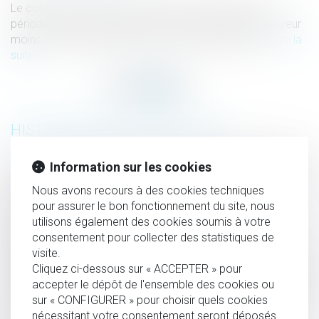
Le contrat de travail d’une salariée, qui prévoyait une
période d'essai de quatre mois, est rompu par l'employeur
moins de trois mois plus tard, avec effet immédiat...
Lire la
suite
HISTORIQUE
Licenciement nul pour violation d'une liberté fondamentale
Information sur les cookies
: l'indemnisation est forfaitaire
Nous avons recours à des cookies techniques
Dissimuler un cumul d’emplois peut justifier un
pour assurer le bon fonctionnement du site, nous
utilisons également des cookies soumis à votre
licenciement pour faute grave
consentement pour collecter des statistiques de
Un cadre peut avoir droit au paiement de ses heures
visite.
supplémentaires
Cliquez ci-dessous sur « ACCEPTER » pour
Une clause d’exclusivité imprécise n’est pas opposable au
accepter le dépôt de l'ensemble des cookies ou
salarié
sur « CONFIGURER » pour choisir quels cookies
nécessitant votre consentement seront déposés
L’accident de ski au cours d’un séminaire peut être un