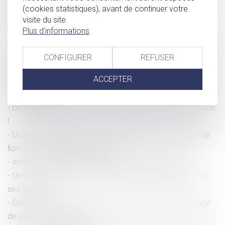
(cookies statistiques), avant de continuer votre
accident du travail
visite du site.
L’indemnité de préavis n’existe pas pour la rupture de la
Plus d'informations
période d’essai, même nulle
Menacer de mort son employeur justifie un licenciement
CONFIGURER
REFUSER
pour faute lourde
ACCEPTER
Salariés : dissimuler un cumul d'emplois peut entraîner un
licenciement
Détournement du temps de travail par le salarié : attention
!
Un salarié, licencié pour covoiturage avec une voiture de
fonction, est débouté en appel
Inciter ses collègues à faire grève n'est pas fautif
Un manager licencié parce qu'il était trop «familier» avec
ses équipes
Contraint de rester connecté, un salarié est dédommagé
de plus de 60.000 euros