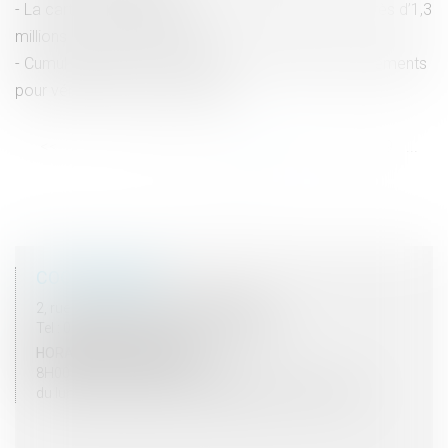
La carte d’identification professionnelle du BTP | près d’1,3
millions de cartes délivrées
Cumul d’emplois : le salarié doit vous donner les éléments
pour vérifier sa durée du travail
<<
<
...
13
14
15
16
17
18
19
...
>
>>
COORDONNÉES
2, rue du Palais - 52000 CHAUMONT
Tel : 03 25 03 05 62 - Fax : 03 25 32 09 10
HORAIRES D'OUVERTURE
8H00 - 12H00 / 13H30 - 17H30
du lundi au vendredi mais vendredi fermeture 16H30