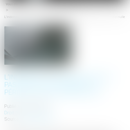
Vous êtes ici :
Accueil
Droit du travail - Salariés
menu
L’indemnité de préavis n’existe pas pour la rupture de la période d’essai, même nulle
L’INDEMNITÉ DE PRÉAVIS N’EXISTE
PAS POUR LA RUPTURE DE LA
PÉRIODE D’ESSAI, MÊME NULLE
Publié le :
09/10/2018
Droit du travail - Salariés
Source :
www.lextenso.fr