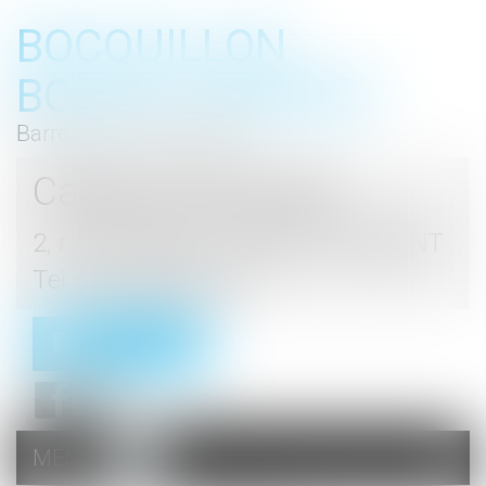
BOCQUILLON
BOESCH GROMEK
Barreau de Haute Marne
Cabinet d'avocats
2, rue du Palais - 52000 CHAUMONT
Tel : 03 25 03 05 62
Contact
MENU
Ouvrir
le