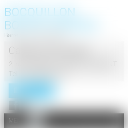
BOCQUILLON
BOESCH GROMEK
Barreau de Haute Marne
Cabinet d'avocats
2, rue du Palais - 52000 CHAUMONT
Tel : 03 25 03 05 62
Contact
MENU
Ouvrir
le