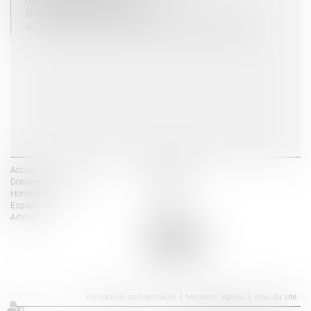
8H00 - 12H00 / 13H30 - 17H30
du lundi au vendredi mais vendredi fermeture 16H30
Accueil
Les avocats
Domaines d'intervention
Actus
Honoraires
Contact
Espace client
Liens utiles
Articles
Politique de confidentialité
Mentions légales
Plan du site