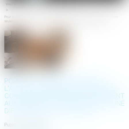
Vous êtes ici :
Accueil
Droit du travail - Salariés
menu
Pour la Cour de cassation, l'accord d'une demi-journée de congé supplémentaire
seulement aux femmes, ne constitue pas une différence de traitement
POUR LA COUR DE CASSATION,
L'ACCORD D'UNE DEMI-JOURNÉE DE
CONGÉ SUPPLÉMENTAIRE SEULEMENT
AUX FEMMES, NE CONSTITUE PAS UNE
DIFFÉRENCE DE TRAITEMENT
Publié le :
12/03/2019