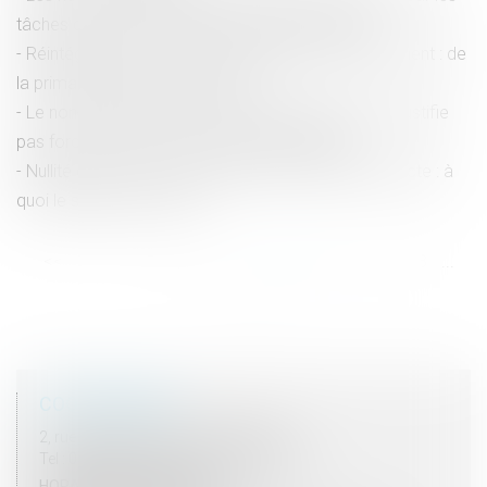
tâches confiées au salarié doivent être payées
Réintégration à la suite de l’annulation du licenciement : de
la primauté du statut protecteur
Le non-paiement des heures supplémentaires ne justifie
pas forcément une prise d’acte de la rupture
Nullité du contrat conclu pendant la période suspecte : à
quoi le salarié a-t-il droit ?
<<
<
...
12
13
14
15
16
17
18
...
>
>>
COORDONNÉES
2, rue du Palais - 52000 CHAUMONT
Tel : 03 25 03 05 62 - Fax : 03 25 32 09 10
HORAIRES D'OUVERTURE