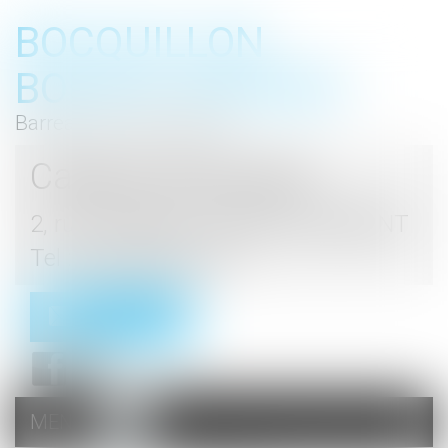
BOCQUILLON
BOESCH GROMEK
Barreau de Haute Marne
Cabinet d'avocats
2, rue du Palais - 52000 CHAUMONT
Tel : 03 25 03 05 62
Contact
MENU
Ouvrir
le