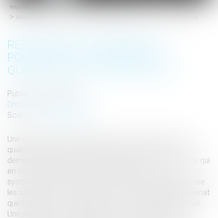
Vous êtes ici :
Accueil
Droit du travail - Salariés
menu
Réforme de la formation : pourquoi les salariés peu qualifiés sont prioritaires
RÉFORME DE LA FORMATION :
POURQUOI LES SALARIÉS PEU
QUALIFIÉS SONT PRIORITAIRES
Publié le :
21/08/2017
Droit du travail - Salariés
Source :
www.lesechos.fr
Une étude du Céreq souligne que les salariés les moins
qualifiés souhaitent majoritairement être formés. Ils le
demandent pourtant moins que les autres. Ce sont ceux qui
en ont le plus besoin qui en bénéficient le moins... Le
système de formation professionnelle français défavorise
les salariés les moins qualifiés. L'une des explications serait
que l'appétence croîtrait avec le niveau de diplôme initial.
Une étude que vient de publier le Centre d'études et de