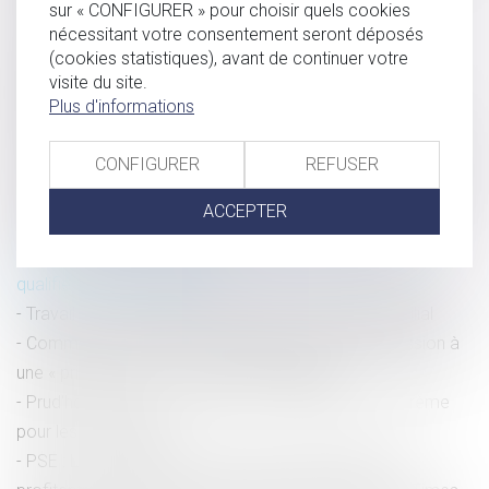
sur « CONFIGURER » pour choisir quels cookies
Télétravail : du nouveau ! | service-public.fr
nécessitant votre consentement seront déposés
Salariés, ces clauses peuvent vous empêcher
(cookies statistiques), avant de continuer votre
d’entreprendre, Fiscalité et droit des entreprises - Les
visite du site.
Plus d'informations
Echos Business
Vapotage au travail: ce qui est (encore) possible et ce qui
CONFIGURER
REFUSER
ne l'est plus - L'Express L'Entreprise
(1) Salariés épiés : la justice européenne met le droit dans
ACCEPTER
l’œil des patrons - Libération
Réforme de la formation : pourquoi les salariés peu
qualifiés sont prioritaires
Travail de nuit : quelles protections ? | Dossier Familial
Comment un salarié peut-il faire assimiler sa démission à
une « prise d'acte » ? - Les Echos Business
Prud'hommes. À Saint-Brieuc, ils s'opposent au barème
pour les indemnités
PSE : Les avantages d’une seconde procédure ne