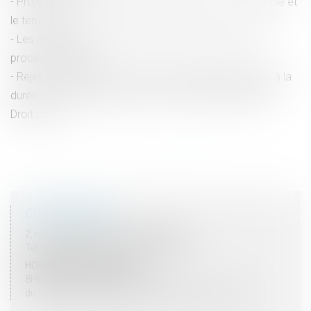
Projet de loi renforçant la lutte contre le crime organisé et
le terrorisme
Les magistrats vent debout contre la réforme de la
procédure pénale
Rejet d'une QPC portant sur les dispositions relatives à la
durée de la détention provisoire en matière délictuelle -
Droit Lamy
<<
<
1
2
3
4
5
6
>
>>
COORDONNÉES
2, rue du Palais - 52000 CHAUMONT
Tel : 03 25 03 05 62 - Fax : 03 25 32 09 10
HORAIRES D'OUVERTURE
8H00 - 12H00 / 13H30 - 17H30
du lundi au vendredi mais vendredi fermeture 16H30