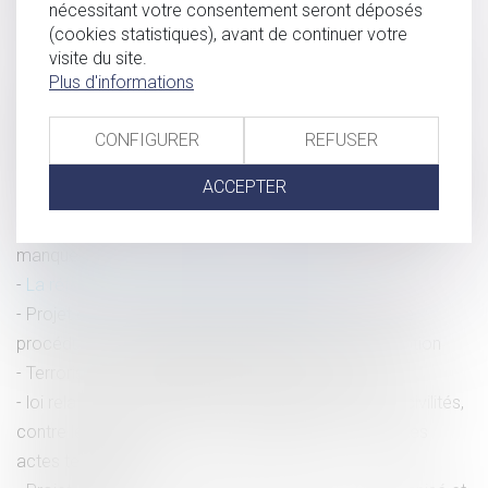
nécessitant votre consentement seront déposés
d’assises devient facultatif | Dalloz Actualité
(cookies statistiques), avant de continuer votre
Justice pénale en chiffres - Portail Justice.Gouv
visite du site.
Proposition de loi précisant le déroulement de l'audience
Plus d'informations
d'homologation de la comparution sur reconnaissance
préalable de culpabilité
CONFIGURER
REFUSER
Garanties procédurales en faveur des enfants suspectés
ACCEPTER
ou poursuivis dans le cadre des procédures pénales - CNB
Lutte contre le terrorisme : les 3 nouveautés à ne pas
manquer !
La réforme pénale définitivement adoptée
Projet de loi modifiant le #codepénal et le code de
procédure pénale et relatif à la lutte contre la corruption
Terrorisme : quelle perpétuité réelle en France ?
loi relative à la prévention et à la lutte contre les incivilités,
contre les atteintes à la sécurité publique et contre les
actes terroristes...