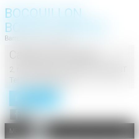
BOCQUILLON
BOESCH GROMEK
Barreau de Haute Marne
Cabinet d'avocats
2, rue du Palais - 52000 CHAUMONT
Tel : 03 25 03 05 62
Contact
MENU
Ouvrir
le