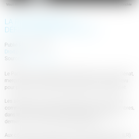
Vous êtes ici :
Accueil
Droit pénal
La réforme pénale définitivement adoptée
menu
LA RÉFORME PÉNALE
DÉFINITIVEMENT ADOPTÉE
Publié le :
31/05/2016
Droit pénal
Source :
www.lemonde.fr
Le Parlement a définitivement adopté par un vote au Sénat,
mercredi 25 mai, le projet de loi de réforme pénale prévu
pour prendre le relais de l’état d’urgence à la fin de juillet.
Les sénateurs ont voté à main levée le texte issu d’une
commission mixte paritaire (CMP) entre les deux chambres,
dans les mêmes termes que les députés la semaine
dernière, ce qui rend son adoption définitive.
Aux côtés des socialistes, le groupe Les Républicains (LR)