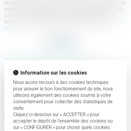
et les centristes ont soutenu ce vaste projet de loi de « lutte
contre le crime organisé, le terrorisme et leur financement
», qui comporte plus de cent articles et traite aussi de «
l’efficacité et des garanties de la procédure pénale »...
Lire
la suite
HISTORIQUE
Information sur les cookies
QPC : transaction pénale par OPJ et participation des
conseils départementaux de prévention de la délinquance
Nous avons recours à des cookies techniques
pour assurer le bon fonctionnement du site, nous
et des zones de sécurité prioritaires à l'exécution des
utilisons également des cookies soumis à votre
peines
consentement pour collecter des statistiques de
La garde à vue, explications par Lexbase
visite.
La 2e partie de la simplification de la procédure pénale
Cliquez ci-dessous sur « ACCEPTER » pour
adoptée par décret
accepter le dépôt de l'ensemble des cookies ou
sur « CONFIGURER » pour choisir quels cookies
Premier ressort, l’enregistrement sonore des procès