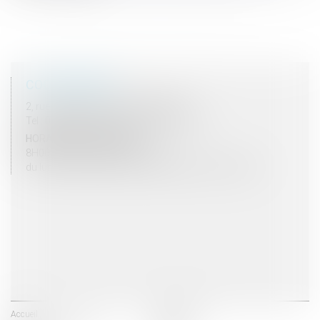
<<
<
1
>
>>
COORDONNÉES
2, rue du Palais - 52000 CHAUMONT
Tel : 03 25 03 05 62 - Fax : 03 25 32 09 10
HORAIRES D'OUVERTURE
8H00 - 12H00 / 13H30 - 17H30
du lundi au vendredi mais vendredi fermeture 16H30
Accueil
Les avocats