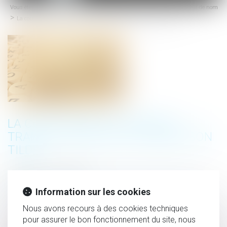
Vous êtes ici :
Accueil
(NPU) Droit de la famille
(NPU) Changement de nom
menu
La cour d'appel de Rennes a tranché, Fañch peut garder son tilde
LA COUR D'APPEL DE RENNES A
TRANCHÉ, FAÑCH PEUT GARDER SON
TILDE
Publié le :
21/11/2018
(NPU) Droit de la famille
/
(NPU) Changement de nom
Information sur les cookies
Source :
www.europe1.fr
Nous avons recours à des cookies techniques
pour assurer le bon fonctionnement du site, nous
Fañch pourra finalement conserver son tilde (~) sur le "n" de