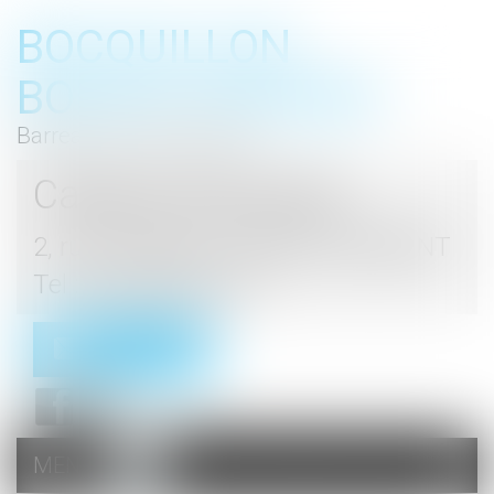
BOCQUILLON
BOESCH GROMEK
Barreau de Haute Marne
Cabinet d'avocats
2, rue du Palais - 52000 CHAUMONT
Tel : 03 25 03 05 62
Contact
MENU
Ouvrir
le