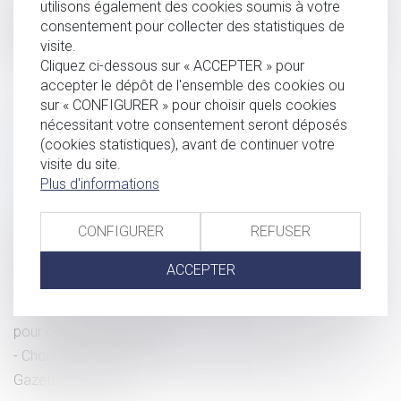
utilisons également des cookies soumis à votre
son prénom après une bataille judiciaire qui a abouti à la
consentement pour collecter des statistiques de
reconnaissance par la cour d'appel de Rennes de ce signe
visite.
dans la langue française...
Lire la suite
Cliquez ci-dessous sur « ACCEPTER » pour
accepter le dépôt de l'ensemble des cookies ou
sur « CONFIGURER » pour choisir quels cookies
nécessitant votre consentement seront déposés
HISTORIQUE
(cookies statistiques), avant de continuer votre
visite du site.
Plus d'informations
La cour d'appel de Rennes a tranché, Fañch peut garder
son tilde
CONFIGURER
REFUSER
Peut-on appeler son fils Ambre ?
Changer de nom de famille pour un motif d’ordre affectif
ACCEPTER
est parfois possible - Éditions Francis Lefebvre
Le prénom Liam refusé par l'état civil pour une petite fille
pour confusion de genre
Choix du nom de l’enfant : il faut bien réfléchir… - La
Gazette du Palais