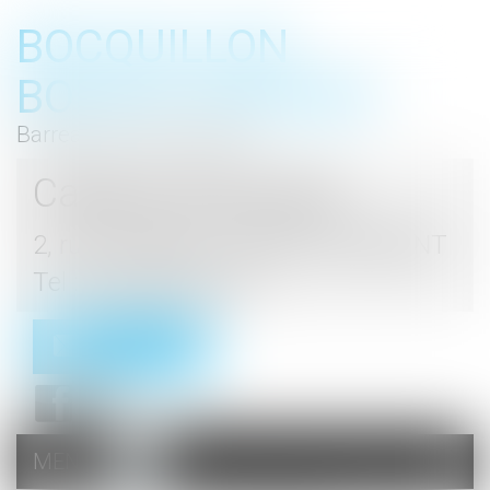
BOCQUILLON
BOESCH GROMEK
Barreau de Haute Marne
Cabinet d'avocats
2, rue du Palais - 52000 CHAUMONT
Tel : 03 25 03 05 62
Contact
MENU
Ouvrir
le