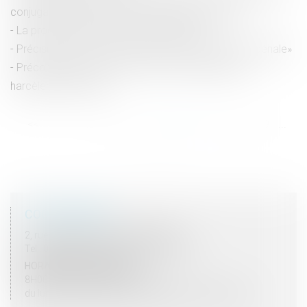
conjugales portées devant l'assemblée nationale
La procédure pénale devient numérique
Précisions de la CJUE en matière de «transaction pénale»
Préconisations de la CNIL face aux situations de
harcèlement en ligne
<<
<
...
13
14
15
16
17
18
19
...
>
>>
COORDONNÉES
2, rue du Palais - 52000 CHAUMONT
Tel : 03 25 03 05 62 - Fax : 03 25 32 09 10
HORAIRES D'OUVERTURE
8H00 - 12H00 / 13H30 - 17H30
du lundi au vendredi mais vendredi fermeture 16H30