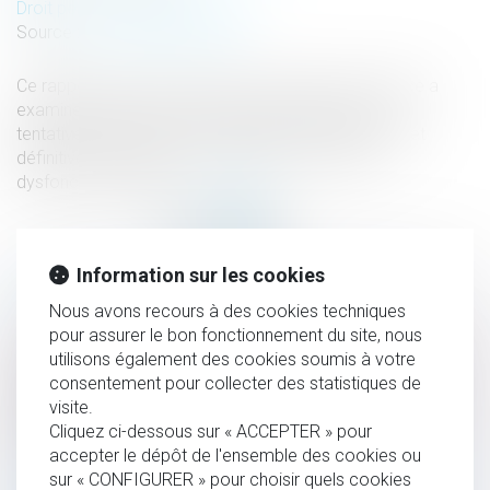
Droit pénal
/
Procédure pénale
Source :
mobile.francetvinfo.fr
Ce rapport confié à l'Inspection générale de la justice a
examiné 88 dossiers d'homicides conjugaux et de
tentatives d'homicides commises en 2015 et 2016 et
définitivement jugés, afin d'identifier d'éventuels
dysfonctionnements...
Lire la suite
Information sur les cookies
HISTORIQUE
Nous avons recours à des cookies techniques
pour assurer le bon fonctionnement du site, nous
L’Europe recale le projet de loi sur les discours haineux sur
utilisons également des cookies soumis à votre
Internet
consentement pour collecter des statistiques de
visite.
Précisions sur la caractérisation du délit de risque causé à
Cliquez ci-dessous sur « ACCEPTER » pour
autrui
accepter le dépôt de l'ensemble des cookies ou
Féminicides : un rapport de la justice reconnaît des failles
sur « CONFIGURER » pour choisir quels cookies