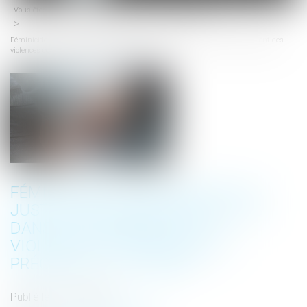
Vous êtes ici :
Accueil
Droit pénal
Procédure pénale
menu
Féminicides : un rapport de la justice reconnaît des failles dans le traitement des
violences conjugales qui précèdent les crimes
FÉMINICIDES : UN RAPPORT DE LA
JUSTICE RECONNAÎT DES FAILLES
DANS LE TRAITEMENT DES
VIOLENCES CONJUGALES QUI
PRÉCÈDENT LES CRIMES
Publié le :
12/12/2019