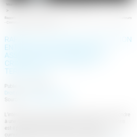
Vous êtes ici :
Accueil
Droit pénal
Procédure pénale
menu
Rappels utiles sur la distinction entre bande organisée et association de malfaiteurs
- Criminalité organisée et terrorisme
RAPPELS UTILES SUR LA DISTINCTION
ENTRE BANDE ORGANISÉE ET
ASSOCIATION DE MALFAITEURS -
CRIMINALITÉ ORGANISÉE ET
TERRORISME
Publié le :
29/05/2018
Droit pénal
/
Procédure pénale
Source :
www.dalloz-actualite.fr
L’intérêt de cet arrêt de cassation partielle est de répondre
à une question pratique importante : à quelles conditions
est-il possible de poursuivre et de condamner
cumulativement un même individu pour escroquerie en