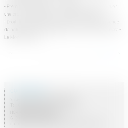
Première comparution et prolongation de garde à vue :
une procédure exigeante - La Gazette du Palais
Droit de représentation du gardé à vue malgré l’absence
de notification de la désignation d’un avocat par sa mère -
Le Monde du Droit
<<
<
...
14
15
16
17
18
19
20
>
>>
COORDONNÉES
2, rue du Palais - 52000 CHAUMONT
Tel : 03 25 03 05 62 - Fax : 03 25 32 09 10
HORAIRES D'OUVERTURE
8H00 - 12H00 / 13H30 - 17H30
du lundi au vendredi mais vendredi fermeture 16H30