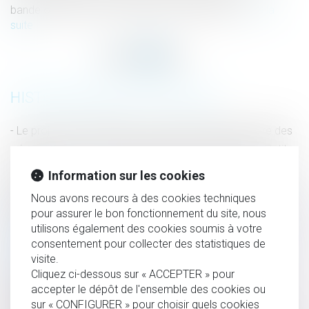
bande organisée et association de malfaiteurs ?
Lire la
suite
HISTORIQUE
Le projet de loi Schiappa : protection supplémentaire des
mineurs et lutte contre les agissements sexistes | Le Petit
Juriste
Information sur les cookies
Confiscation du produit de l’infraction : pas d’exigence de
Nous avons recours à des cookies techniques
proportionnalité - Atteinte aux biens | Dalloz Actualité
pour assurer le bon fonctionnement du site, nous
Rappels utiles sur la distinction entre bande organisée et
utilisons également des cookies soumis à votre
association de malfaiteurs - Criminalité organisée et
consentement pour collecter des statistiques de
visite.
terrorisme
Cliquez ci-dessous sur « ACCEPTER » pour
Le Conseil constitutionnel valide les textes réprimant
accepter le dépôt de l'ensemble des cookies ou
l'apologie du terrorisme
sur « CONFIGURER » pour choisir quels cookies