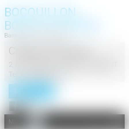
BOCQUILLON
BOESCH GROMEK
Barreau de Haute Marne
Cabinet d'avocats
2, rue du Palais - 52000 CHAUMONT
Tel : 03 25 03 05 62
Contact
MENU
Ouvrir
le