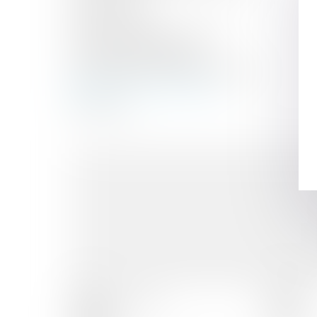
Droit rural
Droit du travail
Droit du dommage corporel
Droit de la construction
Contentieux de la sécurité sociale
Droit de la responsabilité
Droit civil
Accueil
Les avocats
Domaines d'intervention
Actus
Honoraires
Contact