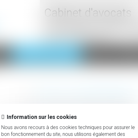
Cabinet d'avocats
2, rue du Palais - 52000 C
Tel : 03 25 03 05 62
ts
Domaines d'intervention
Actus
Honora
DROIT DE LA RESPONSABILIT
Tant en matière contractuelle que délictuelle.
Information sur les cookies
Nous avons recours à des cookies techniques pour assurer le
bon fonctionnement du site, nous utilisons également des