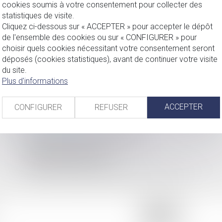
cookies soumis à votre consentement pour collecter des
statistiques de visite.
Cliquez ci-dessous sur « ACCEPTER » pour accepter le dépôt
de l'ensemble des cookies ou sur « CONFIGURER » pour
choisir quels cookies nécessitant votre consentement seront
déposés (cookies statistiques), avant de continuer votre visite
du site.
Plus d'informations
ACCEPTER
CONFIGURER
REFUSER
COORDONNÉES
2, rue du Palais - 52000 CHAUMONT
Tel : 03 25 03 05 62 - Fax : 03 25 32 09 10
HORAIRES D'OUVERTURE
8H00 - 12H00 / 13H30 - 17H30
du lundi au vendredi mais vendredi fermeture 16H30