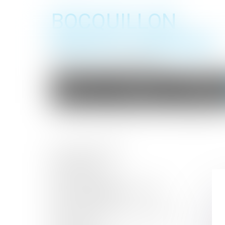
BOCQUILLON
BOESCH GROMEK
Barreau de Haute Marne
Accueil
Le cabinet
Les avoca
Vous êtes ici :
Domaines d'intervention
Droit de la responsabilité
Droit de la famille
Droit pénal
Droit des mineurs
Baux d'habitation / Expulsions
Droit commercial
Droit bancaire et des assurances