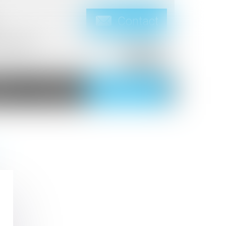
Contact
HAUMONT
ires
Contact
Espace client
É